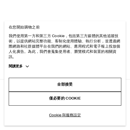
在您開始購物之前
我們使用第一方和第三方 Cookie，包括第三方媒體的其他追蹤技
術，以提供網站完整功能、客制化使用體驗、執行分析，並透過網
際網路和社群媒體平台在我們的網站、應用程式和電子報上投放個
人化廣告。為此，我們會蒐集使用者、瀏覽模式和裝置的相關資
訊。
Toggle
閱讀更多
more
cookie
information
全部接受
水煮羊毛繭型長褲
僅必要的 COOKIE
黑色
加入購物車
Cookie 與服務設定