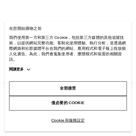
在您開始購物之前
我們使用第一方和第三方 Cookie，包括第三方媒體的其他追蹤技
術，以提供網站完整功能、客制化使用體驗、執行分析，並透過網
際網路和社群媒體平台在我們的網站、應用程式和電子報上投放個
人化廣告。為此，我們會蒐集使用者、瀏覽模式和裝置的相關資
訊。
Toggle
閱讀更多
more
cookie
information
全部接受
寬鬆斜紋寬褲
僅必要的 COOKIE
黑色
加入購物車
Cookie 與服務設定