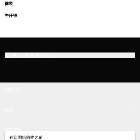
褲裝
牛仔褲
配送至
臺灣 (繁體中文)
關於COS
品牌精神
帳號
工作機會
我的帳號
新聞中心
顧客服務
登入 / 註冊
在您開始購物之前