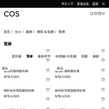
新品上市
選購女裝
選購男裝
首頁
女士
服飾
褲裝 & 短褲
寬褲
寬褲
燈芯絨
直筒褲
寬褲
修身剪裁
休閒褲/卡其褲
高腰
褲裙
新品
新品
皺感針織闊腿長褲
皺感針織闊腿長褲
NT$ 3,500
NT$ 3,500
棉斜紋布寬版翻摺長褲
棉斜紋布寬版翻摺長褲
NT$ 4,500
NT$ 4,500