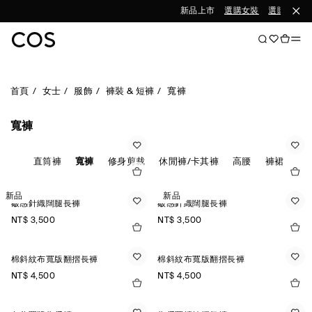
新品上市
選購女裝
選購男裝
首頁
女士
服飾
褲裝 & 短褲
寬褲
寬褲
燈芯絨
直筒褲
寬褲
修身剪裁
休閒褲/卡其褲
高腰
褲裙
新品
新品
皺感針織闊腿長褲
皺感針織闊腿長褲
NT$ 3,500
NT$ 3,500
棉斜紋布寬版翻摺長褲
棉斜紋布寬版翻摺長褲
NT$ 4,500
NT$ 4,500