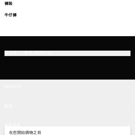
褲裝
牛仔褲
配送至
臺灣 (繁體中文)
關於COS
品牌精神
帳號
工作機會
我的帳號
新聞中心
顧客服務
登入 / 註冊
在您開始購物之前