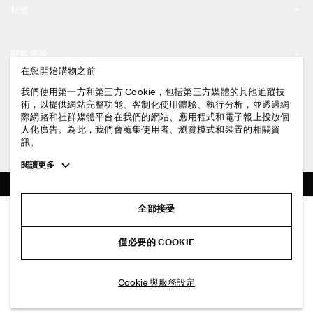
帳號
工作機會
我的帳號
新聞中心
顧客服務
登入 / 註冊
在您開始購物之前
門市資訊
聯絡我們
我們使用第一方和第三方 Cookie，包括第三方媒體的其他追蹤技
法律資訊
術，以提供網站完整功能、客制化使用體驗、執行分析，並透過網
配送說明
際網路和社群媒體平台在我們的網站、應用程式和電子報上投放個
人化廣告。為此，我們會蒐集使用者、瀏覽模式和裝置的相關資
隱私權政策
付款說明
訊。
追蹤COS
條款與細則
Toggle
閱讀更多
退貨及退款說明
more
FACEBOOK
服務條款
cookie
常見問題
information
INSTAGRAM
全部接受
網站COOKIE政策
棉質繭型長褲
商品保養指南
NT$ 4,000
PINTEREST
COOKIE 與服務設定
僅必要的 COOKIE
淺卡其
尺碼指南
TIKTOK
版型指南
加入購物車
Cookie 與服務設定
SPOTIFY
訂閱電子郵件