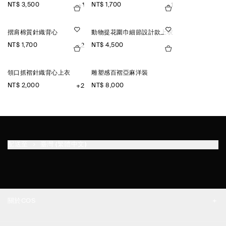
NT$ 3,500
NT$ 1,700
+1
+1
摺肩棉質針織背心
動物提花圍巾細節設計款上衣
NT$ 1,700
NT$ 4,500
+2
領口抓褶針織背心上衣
雕塑感百褶亞麻洋裝
NT$ 2,000
NT$ 8,000
+2
配送至
臺灣 (繁體中文)
關於COS
品牌精神