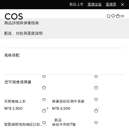
新品上市
選購女裝
選購男裝
商品詳情與保養指南
配送、付款與退貨說明
風格搭配
您可能會感興趣
百褶無袖上衣
棉麻混紡百褶中長裙
NT$ 2,500
NT$ 4,500
+1
+1
新品
鬆緊縮褶泡泡袖設計款上衣
羅紋亨利領T恤