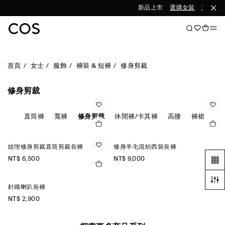
新品上市
選購女裝
選購男裝
首頁
女士
服飾
褲裝 & 短褲
修身剪裁
修身剪裁
燈芯絨
直筒褲
寬褲
修身剪裁
休閒褲/卡其褲
高腰
褲裙
紋理修身剪裁直筒剪裁長褲
修身羊毛混紡西裝長褲
NT$ 6,500
NT$ 9,000
針織喇叭長褲
NT$ 2,900