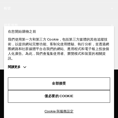
品牌精神
帳號
工作機會
我的帳號
新聞中心
顧客服務
登入 / 註冊
在您開始購物之前
門市資訊
聯絡我們
我們使用第一方和第三方 Cookie，包括第三方媒體的其他追蹤技
法律資訊
術，以提供網站完整功能、客制化使用體驗、執行分析，並透過網
配送說明
際網路和社群媒體平台在我們的網站、應用程式和電子報上投放個
人化廣告。為此，我們會蒐集使用者、瀏覽模式和裝置的相關資
隱私權政策
付款說明
訊。
追蹤COS
條款與細則
Toggle
閱讀更多
退貨及退款說明
more
FACEBOOK
服務條款
cookie
常見問題
information
INSTAGRAM
全部接受
網站COOKIE政策
商品保養指南
PINTEREST
COOKIE 與服務設定
僅必要的 COOKIE
尺碼指南
TIKTOK
版型指南
Cookie 與服務設定
SPOTIFY