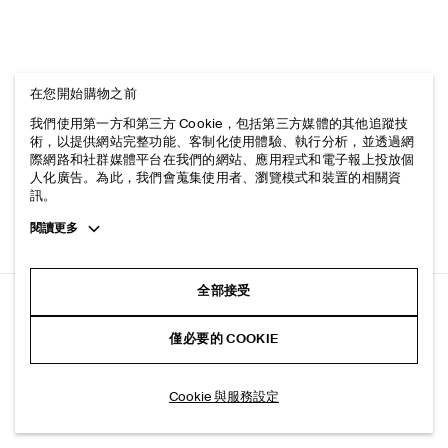
在您開始購物之前
我們使用第一方和第三方 Cookie，包括第三方媒體的其他追蹤技
術，以提供網站完整功能、客制化使用體驗、執行分析，並透過網
際網路和社群媒體平台在我們的網站、應用程式和電子報上投放個
人化廣告。為此，我們會蒐集使用者、瀏覽模式和裝置的相關資
訊。
Toggle
閱讀更多
more
cookie
information
全部接受
寬鬆斜紋寬褲
僅必要的 COOKIE
黑色
加入購物車
Cookie 與服務設定