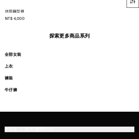
休閒繭型褲
NT$ 4,000
探索更多商品系列
全部女裝
上衣
褲裝
牛仔褲
配送至
臺灣 (繁體中文)