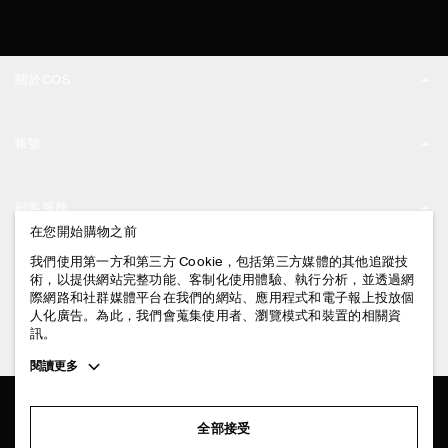
關於COS
品牌精神
帳號
工作機會
我的帳號
新聞中心
顧客服務
登入 / 註冊
在您開始購物之前
門市資訊
聯絡我們
我們使用第一方和第三方 Cookie，包括第三方媒體的其他追蹤技
法律資訊
術，以提供網站完整功能、客制化使用體驗、執行分析，並透過網
配送說明
際網路和社群媒體平台在我們的網站、應用程式和電子報上投放個
人化廣告。為此，我們會蒐集使用者、瀏覽模式和裝置的相關資
隱私權政策
付款說明
訊。
追蹤COS
條款與細則
Toggle
閱讀更多
退貨及退款說明
more
FACEBOOK
服務條款
cookie
常見問題
information
INSTAGRAM
全部接受
網站COOKIE政策
商品保養指南