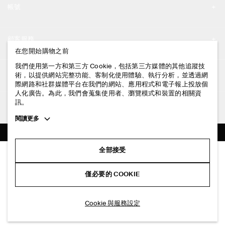
帳號
工作機會
我的帳號
新聞中心
顧客服務
登入 / 註冊
在您開始購物之前
門市資訊
聯絡我們
我們使用第一方和第三方 Cookie，包括第三方媒體的其他追蹤技
法律資訊
術，以提供網站完整功能、客制化使用體驗、執行分析，並透過網
配送說明
際網路和社群媒體平台在我們的網站、應用程式和電子報上投放個
人化廣告。為此，我們會蒐集使用者、瀏覽模式和裝置的相關資
隱私權政策
付款說明
訊。
追蹤COS
條款與細則
Toggle
閱讀更多
退貨及退款說明
more
FACEBOOK
服務條款
cookie
常見問題
information
INSTAGRAM
全部接受
網站COOKIE政策
鬆緊繭型褲
商品保養指南
NT$ 3,500
PINTEREST
COOKIE 與服務設定
僅必要的 COOKIE
+ 3
深紅色
尺碼指南
TIKTOK
版型指南
加入購物車
Cookie 與服務設定
SPOTIFY
訂閱電子郵件