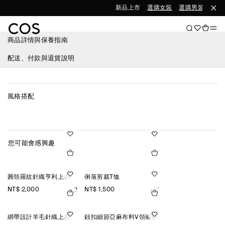
新品上市
選購女裝
選購男裝
商品詳情與保養指南
配送、付款與退貨說明
風格搭配
您可能會感興趣
圓領羅紋針織亨利上衣
俐落剪裁T恤
NT$ 2,000
NT$ 1,500
+2
+17
綁帶設計羊毛針織上衣
鈕扣細節亞麻布料V領襯衫