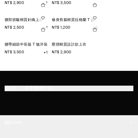
NT$ 2,900
NT$ 3,500
+2
腰部抓皺棉質針織上衣
修身剪裁棉質拉格蘭 T 恤
NT$ 2,500
NT$ 1,200
+1
+6
腰帶細節中長版 T 恤洋裝
壓摺棉質設計款上衣
NT$ 3,500
NT$ 2,900
+1
配送至
臺灣 (繁體中文)
關於COS
品牌精神