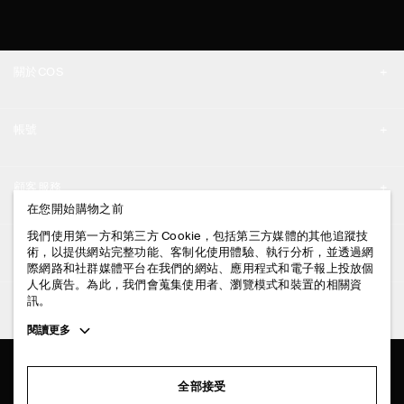
關於COS
品牌精神
帳號
工作機會
我的帳號
新聞中心
顧客服務
登入 / 註冊
在您開始購物之前
門市資訊
聯絡我們
我們使用第一方和第三方 Cookie，包括第三方媒體的其他追蹤技
法律資訊
術，以提供網站完整功能、客制化使用體驗、執行分析，並透過網
配送說明
際網路和社群媒體平台在我們的網站、應用程式和電子報上投放個
人化廣告。為此，我們會蒐集使用者、瀏覽模式和裝置的相關資
隱私權政策
付款說明
訊。
追蹤COS
條款與細則
Toggle
閱讀更多
退貨及退款說明
more
FACEBOOK
服務條款
cookie
常見問題
information
INSTAGRAM
全部接受
網站COOKIE政策
商品保養指南