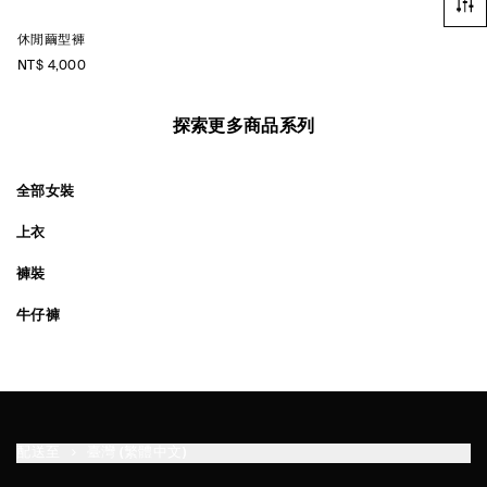
休閒繭型褲
NT$ 4,000
探索更多商品系列
全部女裝
上衣
褲裝
牛仔褲
配送至
臺灣 (繁體中文)