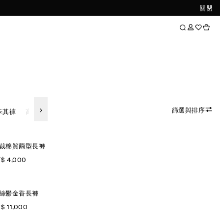
關閉
篩選與排序
卡其褲
高腰
褲裙
裁棉質繭型長褲
$ 4,000
絲鬱金香長褲
$ 11,000