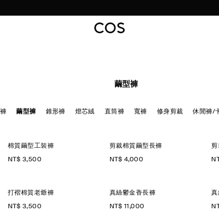
立即訂閱，首筆訂單尊享 9 折
繭型褲
褲
繭型褲
錐形褲
燈芯絨
直筒褲
寬褲
修身剪裁
休閒褲/
棉質繭型工裝褲
剪裁棉質繭型長褲
剪
NT$ 3,500
NT$ 4,000
NT
打褶棉質老爺褲
真絲鬱金香長褲
真
NT$ 3,500
NT$ 11,000
NT