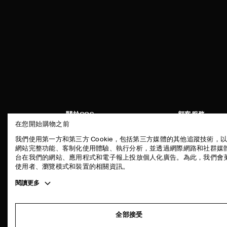
關於COS
顧客服務
在您開始購物之前
品牌精神
聯絡我們
我們使用第一方和第三方 Cookie，包括第三方媒體的其他追蹤技術，
工作機會
配送說明
網站完整功能、客制化使用體驗、執行分析，並透過網際網路和社群媒
台在我們的網站、應用程式和電子報上投放個人化廣告。為此，我們會
新聞中心
付款說明
使用者、瀏覽模式和裝置的相關資訊。
門市資訊
退貨及退款說明
Toggle
閱讀更多
常見問題
more
商品保養指南
cookie
information
尺碼指南
全部接受
版型指南