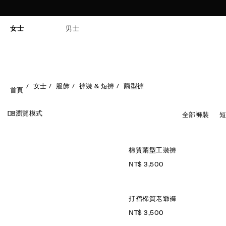
女士
男士
女士
服飾
褲裝 & 短褲
繭型褲
首頁
瀏覽模式
全部褲裝
短
棉質繭型工裝褲
NT$ 3,500
打褶棉質老爺褲
NT$ 3,500