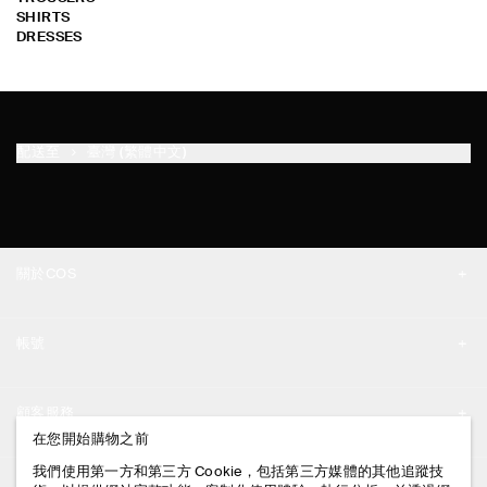
SHIRTS
DRESSES
配送至
臺灣 (繁體中文)
關於COS
品牌精神
帳號
工作機會
我的帳號
新聞中心
顧客服務
登入 / 註冊
在您開始購物之前
門市資訊
聯絡我們
我們使用第一方和第三方 Cookie，包括第三方媒體的其他追蹤技
法律資訊