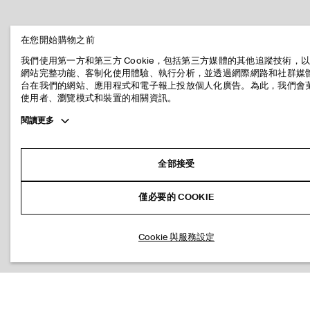
在您開始購物之前
我們使用第一方和第三方 Cookie，包括第三方媒體的其他追蹤技術，
網站完整功能、客制化使用體驗、執行分析，並透過網際網路和社群媒
台在我們的網站、應用程式和電子報上投放個人化廣告。為此，我們會
使用者、瀏覽模式和裝置的相關資訊。
Toggle
閱讀更多
more
cookie
information
全部接受
僅必要的 COOKIE
Cookie 與服務設定