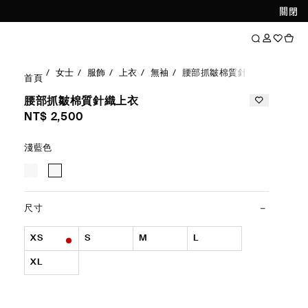
關閉
女士
服飾
上衣
無袖
腰部抓皺棉質針織上衣
首頁
腰部抓皺棉質針織上衣
NT$ 2,500
淺藍色
尺寸
XS
S
M
L
XL