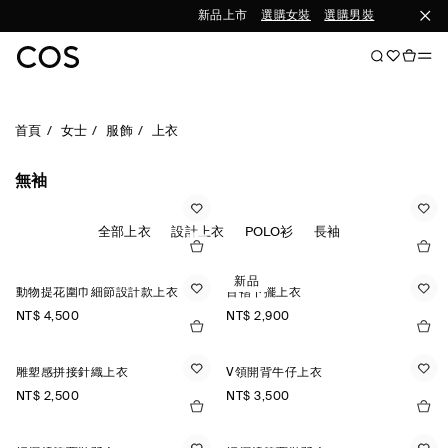
新品上市
選購女裝
選購男裝
首頁
女士
服飾
上衣
無袖
全部上衣
設計上衣
POLO衫
長袖
新品
動物提花圍巾細節設計款上衣
百褶下擺上衣
NT$ 4,500
NT$ 2,900
雕塑感拼接針織上衣
V領開背牛仔上衣
NT$ 2,500
NT$ 3,500