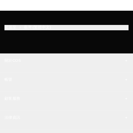
配送至
臺灣 (繁體中文)
關於COS
品牌精神
帳號
工作機會
我的帳號
新聞中心
顧客服務
登入 / 註冊
門市資訊
聯絡我們
法律資訊
配送說明
隱私權政策