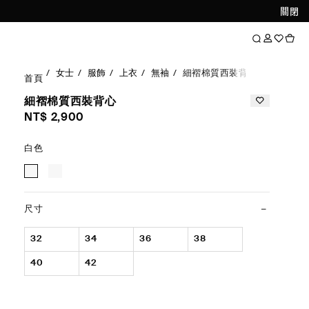
關閉
女士
服飾
上衣
無袖
細褶棉質西裝背心
首頁
細褶棉質西裝背心
NT$ 2,900
白色
尺寸
32
34
36
38
40
42