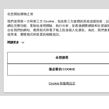
在您開始購物之前
我們使用第一方和第三方 Cookie，包括第三方媒體的其他追蹤技術，
網站完整功能、客制化使用體驗、執行分析，並透過網際網路和社群媒
台在我們的網站、應用程式和電子報上投放個人化廣告。為此，我們會
使用者、瀏覽模式和裝置的相關資訊。
Toggle
閱讀更多
more
cookie
information
全部接受
僅必要的 COOKIE
Cookie 與服務設定