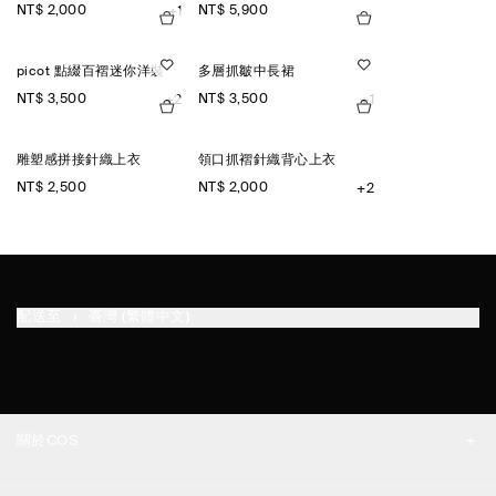
NT$ 2,000
NT$ 5,900
+1
picot 點綴百褶迷你洋裝
多層抓皺中長裙
NT$ 3,500
NT$ 3,500
+2
+1
雕塑感拼接針織上衣
領口抓褶針織背心上衣
NT$ 2,500
NT$ 2,000
+2
配送至
臺灣 (繁體中文)
關於COS
品牌精神