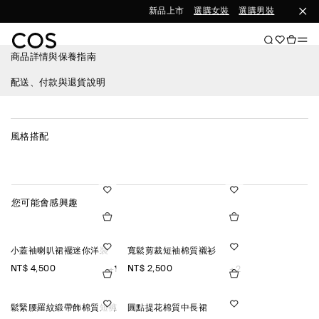
新品上市
選購女裝
選購男裝
商品詳情與保養指南
配送、付款與退貨說明
風格搭配
您可能會感興趣
小蓋袖喇叭裙襬迷你洋裝
寬鬆剪裁短袖棉質襯衫
NT$ 4,500
NT$ 2,500
+1
+2
鬆緊腰羅紋緞帶飾棉質短褲
圓點提花棉質中長裙