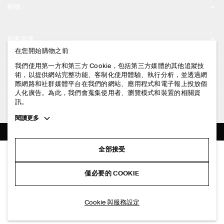
帳號
工作機會
我的帳號
新聞中心
顧客服務
登入 / 註冊
在您開始購物之前
門市資訊
聯絡我們
我們使用第一方和第三方 Cookie，包括第三方媒體的其他追蹤技
法律資訊
術，以提供網站完整功能、客制化使用體驗、執行分析，並透過網
配送說明
際網路和社群媒體平台在我們的網站、應用程式和電子報上投放個
人化廣告。為此，我們會蒐集使用者、瀏覽模式和裝置的相關資
隱私權政策
付款說明
訊。
追蹤COS
條款與細則
Toggle
閱讀更多
退貨及退款說明
more
FACEBOOK
服務條款
cookie
常見問題
information
INSTAGRAM
全部接受
網站COOKIE政策
亞麻背心
商品保養指南
NT$ 2,000
PINTEREST
COOKIE 與服務設定
僅必要的 COOKIE
黑色
尺碼指南
TIKTOK
版型指南
加入購物車
Cookie 與服務設定
SPOTIFY
訂閱電子郵件