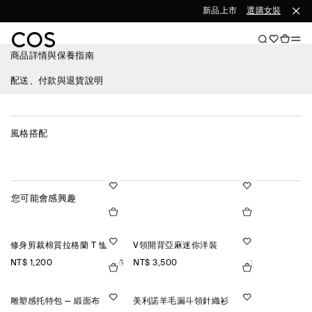
新品上市
選購女裝
選購
商品詳情與保養指南
配送、付款與退貨說明
風格搭配
您可能會感興趣
修身剪裁棉質拉格蘭 T 恤
V領開背亞麻迷你洋裝
NT$ 1,200
NT$ 3,500
+6
+1
雕塑感托特包 — 緞面布
美利諾羊毛漏斗領針織衫