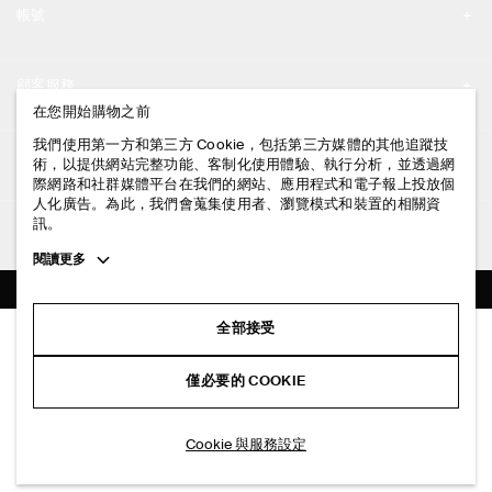
帳號
工作機會
我的帳號
新聞中心
顧客服務
登入 / 註冊
在您開始購物之前
門市資訊
聯絡我們
我們使用第一方和第三方 Cookie，包括第三方媒體的其他追蹤技
法律資訊
術，以提供網站完整功能、客制化使用體驗、執行分析，並透過網
配送說明
際網路和社群媒體平台在我們的網站、應用程式和電子報上投放個
人化廣告。為此，我們會蒐集使用者、瀏覽模式和裝置的相關資
隱私權政策
付款說明
訊。
追蹤COS
條款與細則
Toggle
閱讀更多
退貨及退款說明
more
FACEBOOK
服務條款
cookie
常見問題
information
INSTAGRAM
全部接受
網站COOKIE政策
扭結設計針織上衣
商品保養指南
NT$ 2,500
PINTEREST
COOKIE 與服務設定
僅必要的 COOKIE
海軍藍
尺碼指南
TIKTOK
版型指南
加入購物車
Cookie 與服務設定
SPOTIFY
訂閱電子郵件