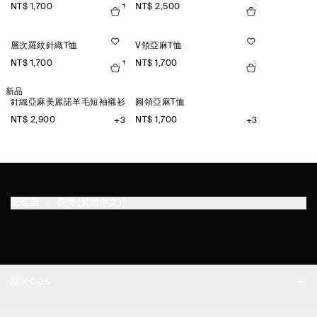
NT$ 1,700
NT$ 2,500
+1
+1
層次羅紋針織T恤
V領亞麻T恤
NT$ 1,700
NT$ 1,700
+1
+3
新品
針織亞麻美麗諾羊毛短袖襯衫
圓領亞麻T恤
NT$ 2,900
NT$ 1,700
+3
+3
配送至
臺灣 (繁體中文)
關於COS
品牌精神