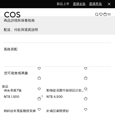
新品上市
選購女裝
選購男裝
商品詳情與保養指南
配送、付款與退貨說明
風格搭配
您可能會感興趣
新品
俐落剪裁T恤
動物提花圍巾細節設計款上衣
NT$ 1,500
NT$ 4,500
+17
棉斜紋布寬版翻摺長褲
針織亞麻開襟衫