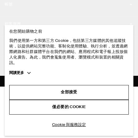
帳號
工作機會
我的帳號
新聞中心
顧客服務
登入 / 註冊
在您開始購物之前
門市資訊
聯絡我們
我們使用第一方和第三方 Cookie，包括第三方媒體的其他追蹤技
法律資訊
術，以提供網站完整功能、客制化使用體驗、執行分析，並透過網
配送說明
際網路和社群媒體平台在我們的網站、應用程式和電子報上投放個
人化廣告。為此，我們會蒐集使用者、瀏覽模式和裝置的相關資
隱私權政策
付款說明
訊。
追蹤COS
條款與細則
Toggle
閱讀更多
退貨及退款說明
more
FACEBOOK
服務條款
cookie
常見問題
information
INSTAGRAM
全部接受
網站COOKIE政策
修身剪裁船領純棉T恤
商品保養指南
NT$ 1,200
PINTEREST
COOKIE 與服務設定
僅必要的 COOKIE
+ 3
白色
尺碼指南
TIKTOK
版型指南
加入購物車
Cookie 與服務設定
SPOTIFY
訂閱電子郵件