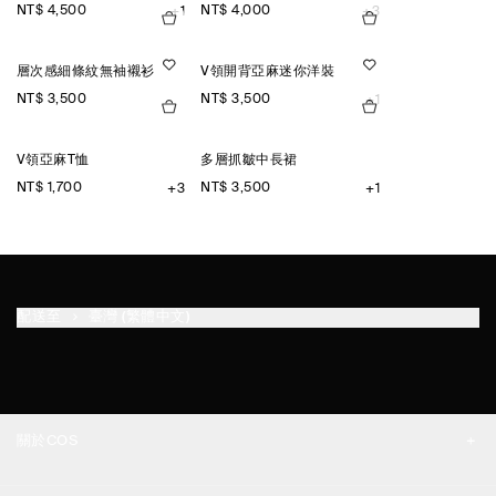
NT$ 4,500
NT$ 4,000
+1
+3
層次感細條紋無袖襯衫
V領開背亞麻迷你洋裝
NT$ 3,500
NT$ 3,500
+1
V領亞麻T恤
多層抓皺中長裙
NT$ 1,700
NT$ 3,500
+3
+1
配送至
臺灣 (繁體中文)
關於COS
品牌精神