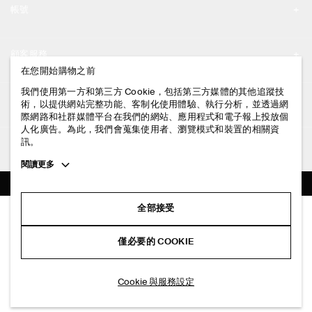
帳號
工作機會
我的帳號
新聞中心
顧客服務
登入 / 註冊
在您開始購物之前
門市資訊
聯絡我們
我們使用第一方和第三方 Cookie，包括第三方媒體的其他追蹤技
法律資訊
術，以提供網站完整功能、客制化使用體驗、執行分析，並透過網
配送說明
際網路和社群媒體平台在我們的網站、應用程式和電子報上投放個
人化廣告。為此，我們會蒐集使用者、瀏覽模式和裝置的相關資
隱私權政策
付款說明
訊。
追蹤COS
條款與細則
Toggle
閱讀更多
退貨及退款說明
more
FACEBOOK
服務條款
cookie
常見問題
information
INSTAGRAM
全部接受
網站COOKIE政策
腰部抓皺棉質針織上衣
商品保養指南
NT$ 2,500
PINTEREST
COOKIE 與服務設定
僅必要的 COOKIE
黑色
尺碼指南
TIKTOK
版型指南
加入購物車
Cookie 與服務設定
SPOTIFY
訂閱電子郵件