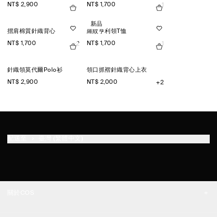
NT$ 2,900
NT$ 1,700
+1
新品
摺肩棉質針織背心
羅紋亨利領T恤
NT$ 1,700
NT$ 1,700
+2
+1
針織領莫代爾Polo衫
領口抓褶針織背心上衣
NT$ 2,900
NT$ 2,000
+2
配送至
臺灣 (繁體中文)
關於COS
品牌精神