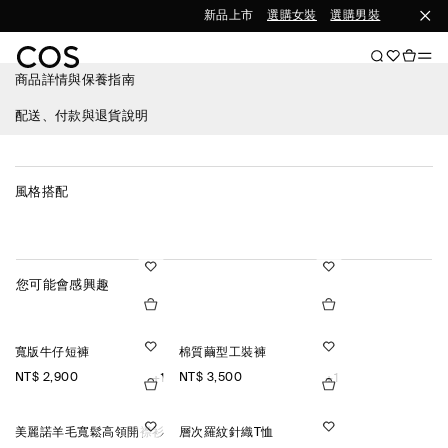
新品上市
選購女裝
選購男裝
商品詳情與保養指南
配送、付款與退貨說明
風格搭配
您可能會感興趣
寬版牛仔短褲
棉質繭型工裝褲
NT$ 2,900
NT$ 3,500
+1
+1
美麗諾羊毛寬鬆高領開襟衫
層次羅紋針織T恤