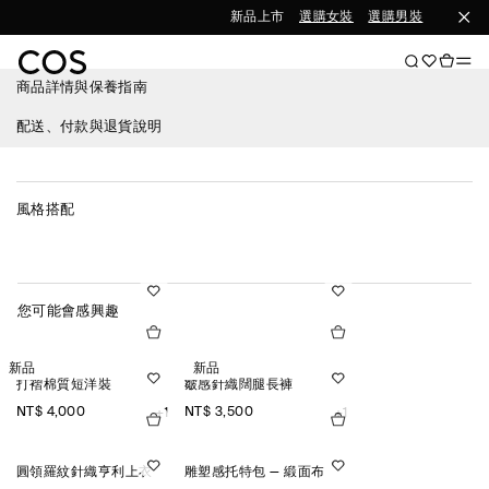
新品上市
選購女裝
選購男裝
商品詳情與保養指南
配送、付款與退貨說明
風格搭配
您可能會感興趣
新品
新品
打褶棉質短洋裝
皺感針織闊腿長褲
NT$ 4,000
NT$ 3,500
+1
+1
圓領羅紋針織亨利上衣
雕塑感托特包 — 緞面布