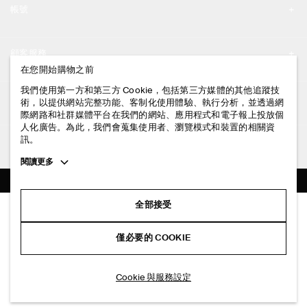
帳號
工作機會
我的帳號
新聞中心
顧客服務
登入 / 註冊
在您開始購物之前
門市資訊
聯絡我們
我們使用第一方和第三方 Cookie，包括第三方媒體的其他追蹤技
法律資訊
術，以提供網站完整功能、客制化使用體驗、執行分析，並透過網
配送說明
際網路和社群媒體平台在我們的網站、應用程式和電子報上投放個
人化廣告。為此，我們會蒐集使用者、瀏覽模式和裝置的相關資
隱私權政策
付款說明
訊。
追蹤COS
條款與細則
Toggle
閱讀更多
退貨及退款說明
more
FACEBOOK
服務條款
cookie
常見問題
information
INSTAGRAM
全部接受
網站COOKIE政策
百褶無袖上衣
商品保養指南
NT$ 2,500
PINTEREST
COOKIE 與服務設定
僅必要的 COOKIE
白色
尺碼指南
TIKTOK
版型指南
加入購物車
Cookie 與服務設定
SPOTIFY
訂閱電子郵件