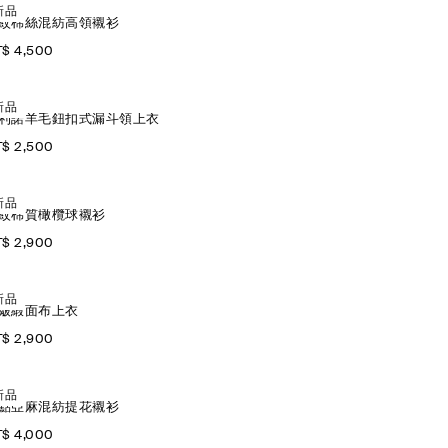
新品
紋棉絲混紡高領襯衫
$ 4,500
新品
利諾羊毛鈕扣式漏斗領上衣
$ 2,500
新品
紋棉質橄欖球襯衫
$ 2,900
新品
皺緞面布上衣
$ 2,900
新品
點亞麻混紡提花襯衫
$ 4,000