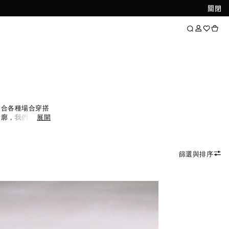
關閉
適合各種場合穿搭
輪廓，我們使用優
展開
色彩豐富百搭。
T
計上衣則為現代感
上衣。
篩選與排序