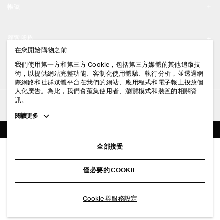
帳號
工作機會
我的帳號
新聞中心
顧客服務
登入 / 註冊
在您開始購物之前
門市資訊
聯絡我們
我們使用第一方和第三方 Cookie，包括第三方媒體的其他追蹤技
法律資訊
術，以提供網站完整功能、客制化使用體驗、執行分析，並透過網
配送說明
際網路和社群媒體平台在我們的網站、應用程式和電子報上投放個
人化廣告。為此，我們會蒐集使用者、瀏覽模式和裝置的相關資
隱私權政策
付款說明
訊。
追蹤COS
條款與細則
Toggle
閱讀更多
退貨及退款說明
more
FACEBOOK
服務條款
cookie
常見問題
information
INSTAGRAM
全部接受
網站COOKIE政策
修身剪裁針織細肩帶上衣
商品保養指南
NT$ 1,200
PINTEREST
COOKIE 與服務設定
僅必要的 COOKIE
白色
尺碼指南
TIKTOK
版型指南
選擇尺寸
Cookie 與服務設定
SPOTIFY
訂閱電子郵件