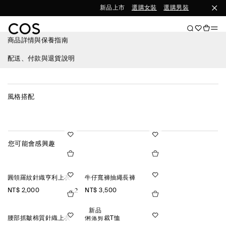
新品上市
選購女裝
選購男裝
商品詳情與保養指南
配送、付款與退貨說明
風格搭配
您可能會感興趣
圓領羅紋針織亨利上衣
牛仔寬褲抽繩長褲
NT$ 2,000
NT$ 3,500
+2
新品
腰部抓皺棉質針織上衣
俐落剪裁T恤