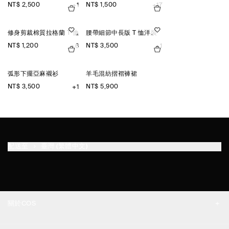
NT$ 2,500
NT$ 1,500
+1
+17
修身剪裁棉質拉格蘭 T 恤
腰帶細節中長版 T 恤洋裝
NT$ 1,200
NT$ 3,500
+6
+1
弧形下擺亞麻襯衫
羊毛混紡摺褶褲裙
NT$ 3,500
NT$ 5,900
+1
配送至
臺灣 (繁體中文)
關於COS
品牌精神