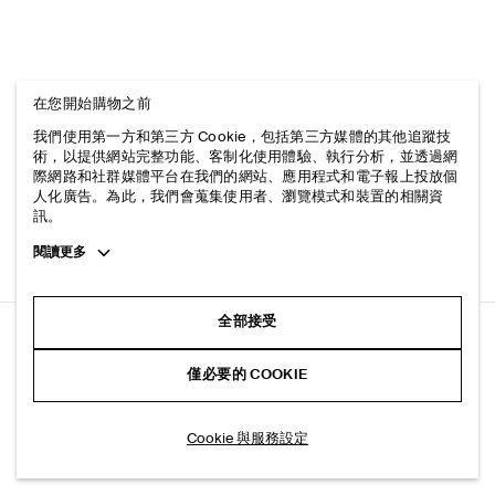
在您開始購物之前
我們使用第一方和第三方 Cookie，包括第三方媒體的其他追蹤技
術，以提供網站完整功能、客制化使用體驗、執行分析，並透過網
際網路和社群媒體平台在我們的網站、應用程式和電子報上投放個
人化廣告。為此，我們會蒐集使用者、瀏覽模式和裝置的相關資
訊。
Toggle
閱讀更多
more
cookie
information
全部接受
標準版型圓領短袖T恤
僅必要的 COOKIE
白色/黑色
選擇尺寸
Cookie 與服務設定