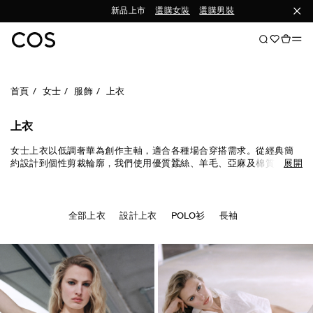
新品上市
選購女裝
選購男裝
首頁
女士
服飾
上衣
上衣
女士上衣以低調奢華為創作主軸，適合各種場合穿搭需求。從經典簡
約設計到個性剪裁輪廓，我們使用優質蠶絲、羊毛、亞麻及棉質材料
展開
且色彩豐富百搭。
T恤
及背心適合日常穿著，襯衫及設計上衣則為現代
感造型必備單品。立即探索最新一季上衣。
全部上衣
設計上衣
POLO衫
長袖