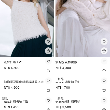
流蘇針織上衣
波點提花棉襯衫
NT$ 4,500
NT$ 4,000
新品
動物提花圍巾細節設計款上衣
皺紋針織長袖 T恤
NT$ 4,500
NT$ 1,700
新品
新品
皺紋針織長袖 T恤
收腰縐感針織襯衫
NT$ 1,700
NT$ 3,500