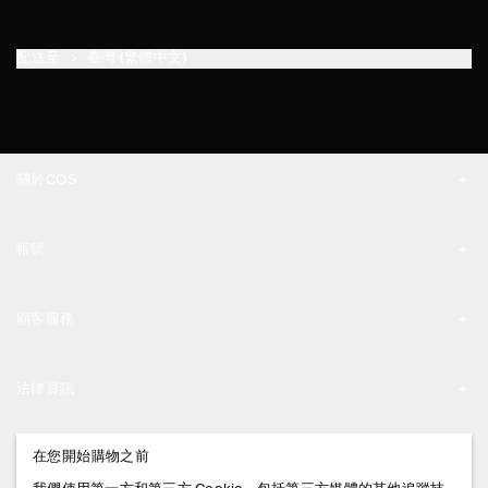
配送至
臺灣 (繁體中文)
關於COS
品牌精神
帳號
工作機會
我的帳號
新聞中心
顧客服務
登入 / 註冊
門市資訊
聯絡我們
法律資訊
配送說明
隱私權政策
付款說明
在您開始購物之前
追蹤COS
條款與細則