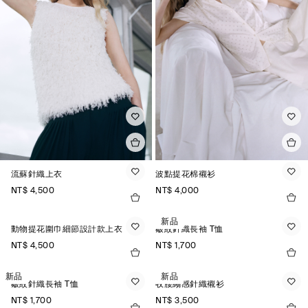
流蘇針織上衣
波點提花棉襯衫
NT$ 4,500
NT$ 4,000
新品
動物提花圍巾細節設計款上衣
皺紋針織長袖 T恤
NT$ 4,500
NT$ 1,700
新品
新品
皺紋針織長袖 T恤
收腰縐感針織襯衫
NT$ 1,700
NT$ 3,500