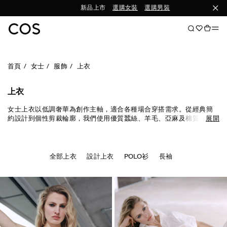
新品上市
選購女裝
選購男裝
首頁
女士
服飾
上衣
上衣
女士上衣以低調奢華為創作主軸，適合各種場合穿搭需求。從經典簡
約設計到個性剪裁輪廓，我們使用優質蠶絲、羊毛、亞麻及棉質材料
展開
且色彩豐富百搭。
T恤
及背心適合日常穿著，襯衫及設計上衣則為現代
感造型必備單品。立即探索最新一季上衣。
全部上衣
設計上衣
POLO衫
長袖