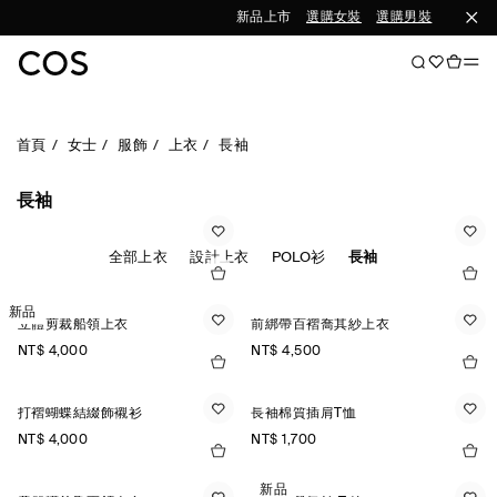
新品上市
選購女裝
選購男裝
首頁
女士
服飾
上衣
長袖
長袖
全部上衣
設計上衣
POLO衫
長袖
新品
立體剪裁船領上衣
前綁帶百褶喬其紗上衣
NT$ 4,000
NT$ 4,500
打褶蝴蝶結綴飾襯衫
長袖棉質插肩T恤
NT$ 4,000
NT$ 1,700
新品