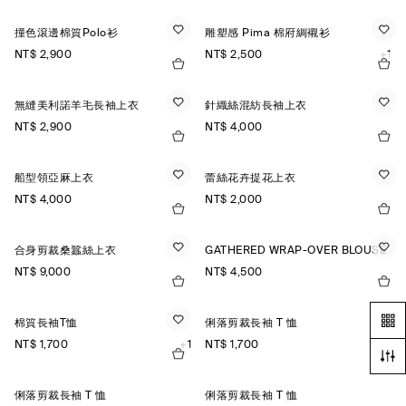
撞色滾邊棉質Polo衫
雕塑感 Pima 棉府綢襯衫
NT$ 2,900
NT$ 2,500
+1
無縫美利諾羊毛長袖上衣
針織絲混紡長袖上衣
NT$ 2,900
NT$ 4,000
船型領亞麻上衣
蕾絲花卉提花上衣
NT$ 4,000
NT$ 2,000
合身剪裁桑蠶絲上衣
GATHERED WRAP-OVER BLOUSE
NT$ 9,000
NT$ 4,500
棉質長袖T恤
俐落剪裁長袖 T 恤
NT$ 1,700
+1
NT$ 1,700
+5
俐落剪裁長袖 T 恤
俐落剪裁長袖 T 恤