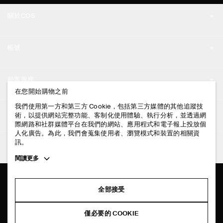
關於COS
品牌精神
帳號
工作機會
我的帳號
新聞中心
顧客服務
登入 / 註冊
在您開始購物之前
門市資訊
聯絡我們
我們使用第一方和第三方 Cookie，包括第三方媒體的其他追蹤技
法律資訊
術，以提供網站完整功能、客制化使用體驗、執行分析，並透過網
配送說明
際網路和社群媒體平台在我們的網站、應用程式和電子報上投放個
人化廣告。為此，我們會蒐集使用者、瀏覽模式和裝置的相關資
隱私權政策
付款說明
訊。
追蹤COS
條款與細則
Toggle
閱讀更多
退貨及退款說明
more
FACEBOOK
服務條款
cookie
常見問題
information
INSTAGRAM
全部接受
網站COOKIE政策
商品保養指南
PINTEREST
COOKIE 與服務設定
僅必要的 COOKIE
尺碼指南