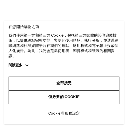
在您開始購物之前
我們使用第一方和第三方 Cookie，包括第三方媒體的其他追蹤技
術，以提供網站完整功能、客制化使用體驗、執行分析，並透過網
際網路和社群媒體平台在我們的網站、應用程式和電子報上投放個
人化廣告。為此，我們會蒐集使用者、瀏覽模式和裝置的相關資
訊。
Toggle
閱讀更多
more
cookie
information
全部接受
簡約俐落長袖上衣
僅必要的 COOKIE
淺藍色
選擇尺寸
Cookie 與服務設定