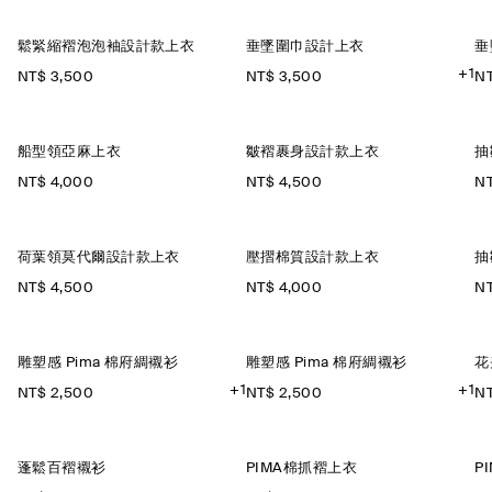
鬆緊縮褶泡泡袖設計款上衣
垂墜圍巾設計上衣
垂
+1
NT$ 3,500
NT$ 3,500
NT
船型領亞麻上衣
皺褶裹身設計款上衣
抽
NT$ 4,000
NT$ 4,500
NT
荷葉領莫代爾設計款上衣
壓摺棉質設計款上衣
抽
NT$ 4,500
NT$ 4,000
NT
雕塑感 Pima 棉府綢襯衫
雕塑感 Pima 棉府綢襯衫
花
+1
+1
NT$ 2,500
NT$ 2,500
NT
蓬鬆百褶襯衫
PIMA棉抓褶上衣
P