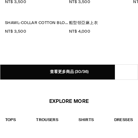
NT$ 3,500
NT$ 3,500
NT
SHAWL-COLLAR COTTON BLOUSE
船型領亞麻上衣
NT$ 3,500
NT$ 4,000
查看更多商品
(30/36)
EXPLORE MORE
TOPS
TROUSERS
SHIRTS
DRESSES