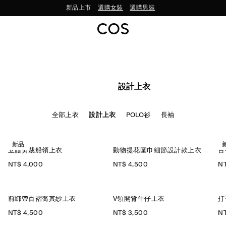
新品上市
選購女裝
選購男裝
設計上衣
全部上衣
設計上衣
POLO衫
長袖
新品
立體剪裁船領上衣
動物提花圍巾細節設計款上衣
百
NT$ 4,000
NT$ 4,500
NT
前綁帶百褶喬其紗上衣
V領開背牛仔上衣
打
NT$ 4,500
NT$ 3,500
NT