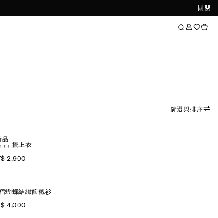
關閉
篩選與排序
新品
褶下擺上衣
$ 2,900
褶蝴蝶結綴飾襯衫
$ 4,000