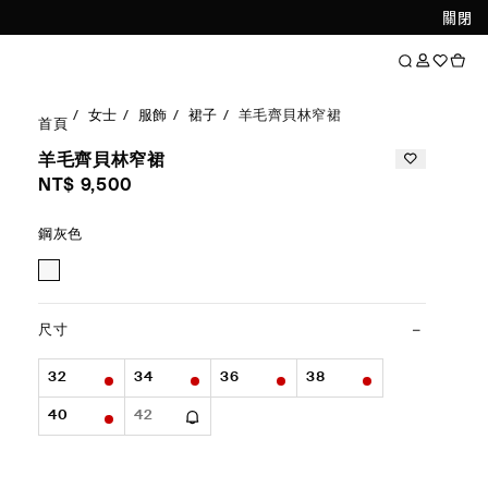
關閉
女士
服飾
裙子
羊毛齊貝林窄裙
首頁
羊毛齊貝林窄裙
NT$ 9,500
鋼灰色
尺寸
32
34
36
38
40
42