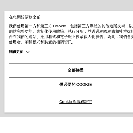
在您開始購物之前
我們使用第一方和第三方 Cookie，包括第三方媒體的其他追蹤技術，
網站完整功能、客制化使用體驗、執行分析，並透過網際網路和社群媒
台在我們的網站、應用程式和電子報上投放個人化廣告。為此，我們會
使用者、瀏覽模式和裝置的相關資訊。
Toggle
閱讀更多
more
cookie
information
全部接受
僅必要的 COOKIE
Cookie 與服務設定