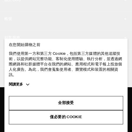
關於COS
品牌精神
帳號
工作機會
我的帳號
新聞中心
顧客服務
登入 / 註冊
在您開始購物之前
門市資訊
聯絡我們
我們使用第一方和第三方 Cookie，包括第三方媒體的其他追蹤技
法律資訊
術，以提供網站完整功能、客制化使用體驗、執行分析，並透過網
配送說明
際網路和社群媒體平台在我們的網站、應用程式和電子報上投放個
人化廣告。為此，我們會蒐集使用者、瀏覽模式和裝置的相關資
隱私權政策
付款說明
訊。
追蹤COS
條款與細則
Toggle
閱讀更多
退貨及退款說明
more
FACEBOOK
服務條款
cookie
常見問題
information
INSTAGRAM
全部接受
網站COOKIE政策
商品保養指南
PINTEREST
COOKIE 與服務設定
僅必要的 COOKIE
尺碼指南
TIKTOK
版型指南