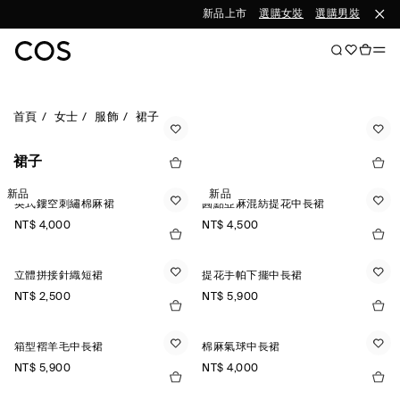
新品上市
選購女裝
選購男裝
首頁
女士
服飾
裙子
裙子
新品
新品
英式鏤空刺繡棉麻裙
圓點亞麻混紡提花中長裙
NT$ 4,000
NT$ 4,500
立體拼接針織短裙
提花手帕下擺中長裙
NT$ 2,500
NT$ 5,900
箱型褶羊毛中長裙
棉麻氣球中長裙
NT$ 5,900
NT$ 4,000