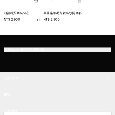
細褶棉質西裝背心
美麗諾羊毛寬鬆高領開襟衫
NT$ 2,900
NT$ 2,900
+1
配送至
臺灣 (繁體中文)
關於COS
品牌精神
帳號
工作機會
我的帳號
新聞中心
顧客服務