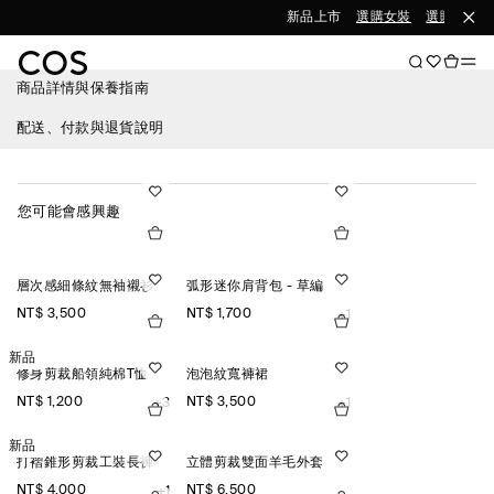
新品上市
選購女裝
選購男裝
商品詳情與保養指南
配送、付款與退貨說明
您可能會感興趣
層次感細條紋無袖襯衫
弧形迷你肩背包 - 草編
NT$ 3,500
NT$ 1,700
+1
新品
修身剪裁船領純棉T恤
泡泡紋寬褲裙
NT$ 1,200
NT$ 3,500
+3
+1
新品
打褶錐形剪裁工裝長褲
立體剪裁雙面羊毛外套
NT$ 4,000
NT$ 6,500
+1