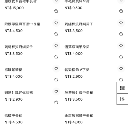
壓紋皮革百褶中長裙
羊毛齊貝林窄裙
NT$ 15,000
NT$ 9,500
附腰帶亞麻百褶中長裙
刺繡棉質府綢裙子
NT$ 4,500
NT$ 3,500
刺繡棉質府綢裙子
俐落緞面半身裙
NT$ 3,500
NT$ 4,000
抓皺鉛筆裙
鬆緊褶飾 A字裙
NT$ 4,000
NT$ 2,900
喇叭針織迷你短裙
雕塑感針織中長裙
NT$ 2,900
NT$ 3,500
抓皺中長裙
蓬鬆感棉質中長裙
NT$ 4,500
NT$ 4,000