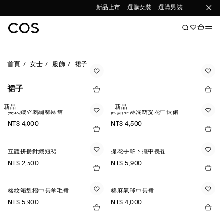
新品上市
選購女裝
選購男裝
首頁
女士
服飾
裙子
裙子
新品
新品
英式鏤空刺繡棉麻裙
圓點亞麻混紡提花中長裙
NT$ 4,000
NT$ 4,500
立體拼接針織短裙
提花手帕下擺中長裙
NT$ 2,500
NT$ 5,900
格紋箱型摺中長羊毛裙
棉麻氣球中長裙
NT$ 5,900
NT$ 4,000