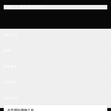
配送至
臺灣 (繁體中文)
關於COS
品牌精神
帳號
工作機會
我的帳號
新聞中心
顧客服務
登入 / 註冊
門市資訊
聯絡我們
法律資訊
配送說明
隱私權政策
付款說明
追蹤COS
條款與細則
退貨及退款說明
FACEBOOK
在您開始購物之前