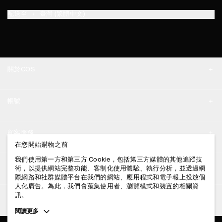
配送至
臺灣 (繁體中文)
關於COS
品牌精神
帳號
工作機會
我的帳號
新聞中心
顧客服務
登入 / 註冊
在您開始購物之前
門市資訊
聯絡我們
我們使用第一方和第三方 Cookie，包括第三方媒體的其他追蹤技
法律資訊
術，以提供網站完整功能、客制化使用體驗、執行分析，並透過網
配送說明
際網路和社群媒體平台在我們的網站、應用程式和電子報上投放個
人化廣告。為此，我們會蒐集使用者、瀏覽模式和裝置的相關資
隱私權政策
付款說明
訊。
追蹤COS
條款與細則
Toggle
閱讀更多
退貨及退款說明
more
FACEBOOK