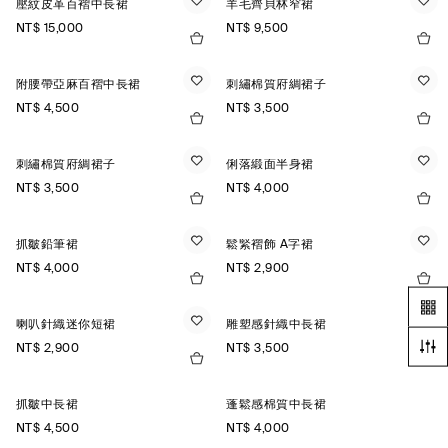
壓紋皮革百褶中長裙
羊毛齊貝林窄裙
NT$ 15,000
NT$ 9,500
附腰帶亞麻百褶中長裙
刺繡棉質府綢裙子
NT$ 4,500
NT$ 3,500
刺繡棉質府綢裙子
俐落緞面半身裙
NT$ 3,500
NT$ 4,000
抓皺鉛筆裙
鬆緊褶飾 A字裙
NT$ 4,000
NT$ 2,900
喇叭針織迷你短裙
雕塑感針織中長裙
NT$ 2,900
NT$ 3,500
抓皺中長裙
蓬鬆感棉質中長裙
NT$ 4,500
NT$ 4,000