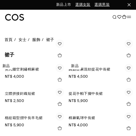
新品上市
選購女裝
選購男裝
首頁
女士
服飾
裙子
裙子
新品
新品
英式鏤空刺繡棉麻裙
圓點亞麻混紡提花中長裙
NT$ 4,000
NT$ 4,500
立體拼接針織短裙
提花手帕下擺中長裙
NT$ 2,500
NT$ 5,900
格紋箱型摺中長羊毛裙
棉麻氣球中長裙
NT$ 5,900
NT$ 4,000