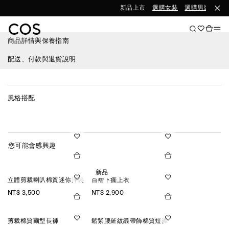
新品上市
選購女裝
選購男裝
商品詳情與保養指南
配送、付款與退貨說明
風格搭配
您可能會感興趣
新品
立體剪裁喇叭棉質迷你洋裝
百褶下擺上衣
NT$ 3,500
NT$ 2,900
剪裁棉質繭型長褲
鬆緊腰羅紋緞帶飾棉質短褲