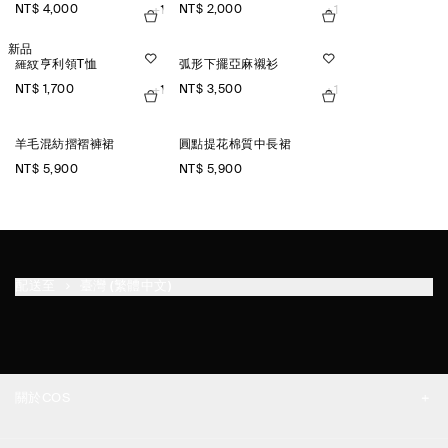
NT$ 4,000
NT$ 2,000
+1
+1
新品
羅紋亨利領T恤
弧形下擺亞麻襯衫
NT$ 1,700
NT$ 3,500
+1
+1
羊毛混紡摺褶褲裙
圓點提花棉質中長裙
NT$ 5,900
NT$ 5,900
配送至
臺灣 (繁體中文)
關於COS
品牌精神