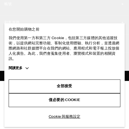
帳號
工作機會
我的帳號
新聞中心
顧客服務
登入 / 註冊
在您開始購物之前
門市資訊
聯絡我們
我們使用第一方和第三方 Cookie，包括第三方媒體的其他追蹤技
法律資訊
術，以提供網站完整功能、客制化使用體驗、執行分析，並透過網
配送說明
際網路和社群媒體平台在我們的網站、應用程式和電子報上投放個
人化廣告。為此，我們會蒐集使用者、瀏覽模式和裝置的相關資
隱私權政策
付款說明
訊。
追蹤COS
條款與細則
Toggle
閱讀更多
退貨及退款說明
more
FACEBOOK
服務條款
cookie
常見問題
information
INSTAGRAM
全部接受
網站COOKIE政策
水洗絲直筒剪裁長褲
商品保養指南
NT$ 6,500
PINTEREST
COOKIE 與服務設定
僅必要的 COOKIE
藍色
尺碼指南
TIKTOK
版型指南
選擇尺寸
Cookie 與服務設定
SPOTIFY
訂閱電子郵件