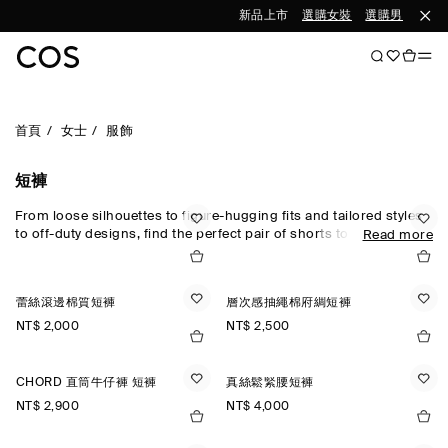
新品上市
選購女裝
選購男裝
首頁
女士
服飾
短褲
From loose silhouettes to figure-hugging fits and tailored styles
to off-duty designs, find the perfect pair of shorts to carry you
Read more
through the seasons. Offset your look with new-season signature
pieces and statement
accessories
from our
new arrivals
.
蕾絲滾邊棉質短褲
層次感抽繩棉府綢短褲
NT$ 2,000
NT$ 2,500
CHORD 直筒牛仔褲 短褲
真絲鬆緊腰短褲
NT$ 2,900
NT$ 4,000