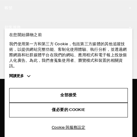
品牌精神
帳號
工作機會
我的帳號
新聞中心
顧客服務
登入 / 註冊
在您開始購物之前
門市資訊
聯絡我們
我們使用第一方和第三方 Cookie，包括第三方媒體的其他追蹤技
法律資訊
術，以提供網站完整功能、客制化使用體驗、執行分析，並透過網
配送說明
際網路和社群媒體平台在我們的網站、應用程式和電子報上投放個
人化廣告。為此，我們會蒐集使用者、瀏覽模式和裝置的相關資
隱私權政策
付款說明
訊。
追蹤COS
條款與細則
Toggle
閱讀更多
退貨及退款說明
more
FACEBOOK
服務條款
cookie
常見問題
information
INSTAGRAM
全部接受
網站COOKIE政策
商品保養指南
PINTEREST
COOKIE 與服務設定
僅必要的 COOKIE
尺碼指南
TIKTOK
版型指南
Cookie 與服務設定
SPOTIFY