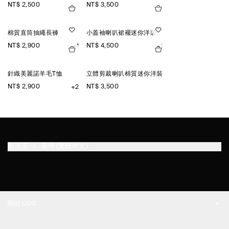
NT$ 2,500
NT$ 3,500
棉質直筒抽繩長褲
小蓋袖喇叭裙襬迷你洋裝
NT$ 2,900
NT$ 4,500
+1
+1
針織美麗諾羊毛T恤
立體剪裁喇叭棉質迷你洋裝
NT$ 2,900
NT$ 3,500
+2
配送至
臺灣 (繁體中文)
關於COS
品牌精神