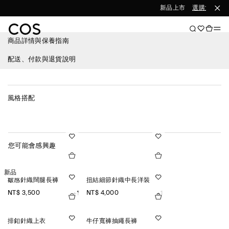
新品上市
選購女裝
選
商品詳情與保養指南
配送、付款與退貨說明
風格搭配
您可能會感興趣
新品
皺感針織闊腿長褲
扭結細節針織中長洋裝
NT$ 3,500
NT$ 4,000
+1
+1
排釦針織上衣
牛仔寬褲抽繩長褲