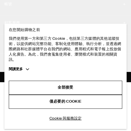
帳號
工作機會
我的帳號
新聞中心
顧客服務
登入 / 註冊
在您開始購物之前
門市資訊
聯絡我們
我們使用第一方和第三方 Cookie，包括第三方媒體的其他追蹤技
法律資訊
術，以提供網站完整功能、客制化使用體驗、執行分析，並透過網
配送說明
際網路和社群媒體平台在我們的網站、應用程式和電子報上投放個
人化廣告。為此，我們會蒐集使用者、瀏覽模式和裝置的相關資
隱私權政策
付款說明
訊。
追蹤COS
條款與細則
Toggle
閱讀更多
退貨及退款說明
more
FACEBOOK
服務條款
cookie
常見問題
information
INSTAGRAM
全部接受
網站COOKIE政策
層次感抽繩棉府綢短褲
商品保養指南
NT$ 2,500
PINTEREST
COOKIE 與服務設定
僅必要的 COOKIE
白色/條紋
尺碼指南
TIKTOK
版型指南
加入購物車
Cookie 與服務設定
SPOTIFY
訂閱電子郵件