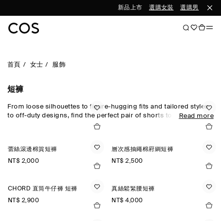
新品上市
選購女裝
選購男裝
首頁
女士
服飾
短褲
From loose silhouettes to figure-hugging fits and tailored styles
to off-duty designs, find the perfect pair of shorts to carry you
Read more
through the seasons. Offset your look with new-season signature
pieces and statement
accessories
from our
new arrivals
.
蕾絲滾邊棉質短褲
層次感抽繩棉府綢短褲
NT$ 2,000
NT$ 2,500
CHORD 直筒牛仔褲 短褲
真絲鬆緊腰短褲
NT$ 2,900
NT$ 4,000