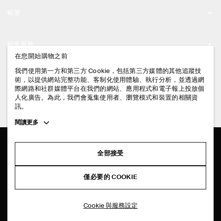
品牌精神
帳號
工作機會
我的帳號
新聞中心
顧客服務
登入 / 註冊
在您開始購物之前
門市資訊
聯絡我們
我們使用第一方和第三方 Cookie，包括第三方媒體的其他追蹤技
法律資訊
術，以提供網站完整功能、客制化使用體驗、執行分析，並透過網
配送說明
際網路和社群媒體平台在我們的網站、應用程式和電子報上投放個
人化廣告。為此，我們會蒐集使用者、瀏覽模式和裝置的相關資
隱私權政策
付款說明
訊。
追蹤COS
條款與細則
Toggle
閱讀更多
退貨及退款說明
more
FACEBOOK
服務條款
cookie
常見問題
information
INSTAGRAM
全部接受
網站COOKIE政策
商品保養指南
PINTEREST
COOKIE 與服務設定
僅必要的 COOKIE
尺碼指南
TIKTOK
版型指南
Cookie 與服務設定
SPOTIFY