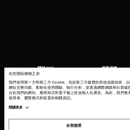
關於COS
顧客服務
在您開始購物之前
品牌精神
聯絡我們
我們使用第一方和第三方 Cookie，包括第三方媒體的其他追蹤技術，
工作機會
配送說明
網站完整功能、客制化使用體驗、執行分析，並透過網際網路和社群媒
台在我們的網站、應用程式和電子報上投放個人化廣告。為此，我們會
新聞中心
付款說明
使用者、瀏覽模式和裝置的相關資訊。
門市資訊
退貨及退款說明
Toggle
閱讀更多
常見問題
more
商品保養指南
cookie
information
尺碼指南
全部接受