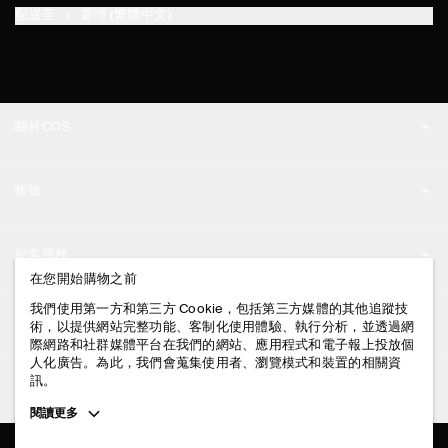
配送至
臺灣 (繁體中文)
關於COS
品牌精神
帳號
工作機會
我的帳號
新聞中心
顧客服務
登入 / 註冊
在您開始購物之前
門市資訊
聯絡我們
我們使用第一方和第三方 Cookie，包括第三方媒體的其他追蹤技
法律資訊
術，以提供網站完整功能、客制化使用體驗、執行分析，並透過網
配送說明
際網路和社群媒體平台在我們的網站、應用程式和電子報上投放個
人化廣告。為此，我們會蒐集使用者、瀏覽模式和裝置的相關資
隱私權政策
付款說明
訊。
追蹤COS
條款與細則
Toggle
閱讀更多
退貨及退款說明
more
FACEBOOK
服務條款
cookie