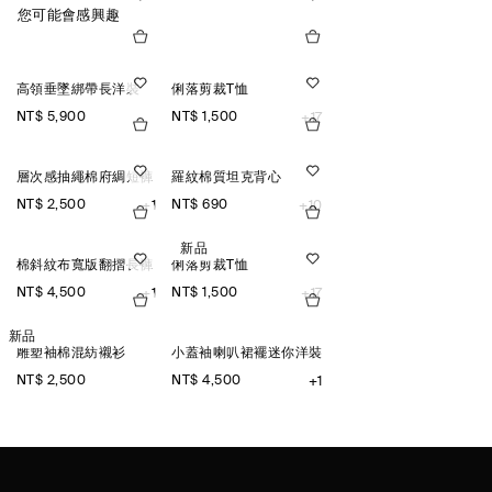
您可能會感興趣
高領垂墜綁帶長洋裝
俐落剪裁T恤
NT$ 5,900
NT$ 1,500
+17
層次感抽繩棉府綢短褲
羅紋棉質坦克背心
NT$ 2,500
NT$ 690
+1
+10
新品
棉斜紋布寬版翻摺長褲
俐落剪裁T恤
NT$ 4,500
NT$ 1,500
+1
+17
新品
雕塑袖棉混紡襯衫
小蓋袖喇叭裙襬迷你洋裝
NT$ 2,500
NT$ 4,500
+1