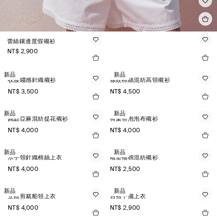
蕾絲鑲邊度假襯衫
NT$ 2,900
新品
新品
收腰縐感針織襯衫
條紋棉絲混紡高領襯衫
NT$ 3,500
NT$ 4,500
新品
新品
圓點亞麻混紡提花襯衫
荷葉領泡泡布襯衫
NT$ 4,000
NT$ 4,000
新品
新品
水手領針織棉絲上衣
雕塑袖棉混紡襯衫
NT$ 4,000
NT$ 2,500
新品
新品
立體剪裁船領上衣
百褶下擺上衣
NT$ 4,000
NT$ 2,900