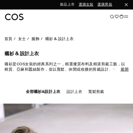
新品上市
選購女裝
選購男裝
首頁
女士
服飾
襯衫 & 設計上衣
襯衫 & 設計上衣
襯衫是COS女裝的經典系列之一，精選優質布料及精湛剪裁工藝，以
棉質、亞麻和蠶絲製作，並以寬鬆、休閒或收腰的剪裁設計。中性色
展開
調適合不同季節穿搭，而流行色彩及時尚印花則為日常造型增加活
力。
全部襯衫&設計上衣
設計上衣
寬鬆剪裁