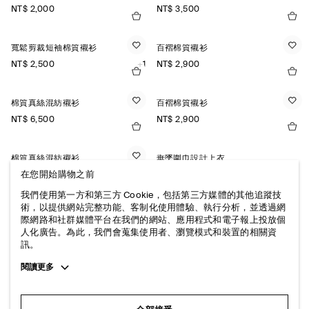
NT$ 2,000
NT$ 3,500
寬鬆剪裁短袖棉質襯衫
百褶棉質襯衫
NT$ 2,500
+1
NT$ 2,900
棉質真絲混紡襯衫
百褶棉質襯衫
NT$ 6,500
NT$ 2,900
棉質真絲混紡襯衫
垂墜圍巾設計上衣
NT$ 6,500
NT$ 3,500
在您開始購物之前
我們使用第一方和第三方 Cookie，包括第三方媒體的其他追蹤技
術，以提供網站完整功能、客制化使用體驗、執行分析，並透過網
寬鬆剪裁短袖亞麻襯衫
際網路和社群媒體平台在我們的網站、應用程式和電子報上投放個
NT$ 2,500
+3
人化廣告。為此，我們會蒐集使用者、瀏覽模式和裝置的相關資
訊。
Toggle
閱讀更多
more
cookie
information