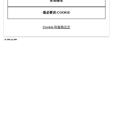
全部接受
查看更多商品
(30/84)
僅必要的 COOKIE
探索更多商品系列
Cookie 與服務設定
全部女裝
上衣
褲裝
牛仔褲
配送至
臺灣 (繁體中文)