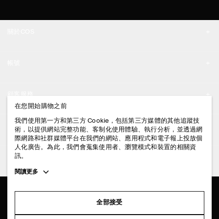
關於COS
品牌精神
帳號
工作機會
我的帳號
新聞中心
顧客服務
登入 / 註冊
在您開始購物之前
門市資訊
聯絡我們
我們使用第一方和第三方 Cookie，包括第三方媒體的其他追蹤技
法律資訊
術，以提供網站完整功能、客制化使用體驗、執行分析，並透過網
配送說明
際網路和社群媒體平台在我們的網站、應用程式和電子報上投放個
人化廣告。為此，我們會蒐集使用者、瀏覽模式和裝置的相關資
隱私權政策
付款說明
訊。
追蹤COS
條款與細則
Toggle
閱讀更多
退貨及退款說明
more
FACEBOOK
服務條款
cookie
常見問題
information
INSTAGRAM
全部接受
網站COOKIE政策
商品保養指南
PINTEREST