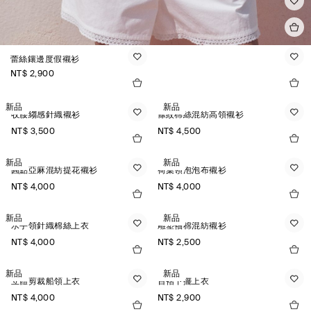
蕾絲鑲邊度假襯衫
NT$ 2,900
新品
新品
收腰縐感針織襯衫
條紋棉絲混紡高領襯衫
NT$ 3,500
NT$ 4,500
新品
新品
圓點亞麻混紡提花襯衫
荷葉領泡泡布襯衫
NT$ 4,000
NT$ 4,000
新品
新品
水手領針織棉絲上衣
雕塑袖棉混紡襯衫
NT$ 4,000
NT$ 2,500
新品
新品
立體剪裁船領上衣
百褶下擺上衣
NT$ 4,000
NT$ 2,900