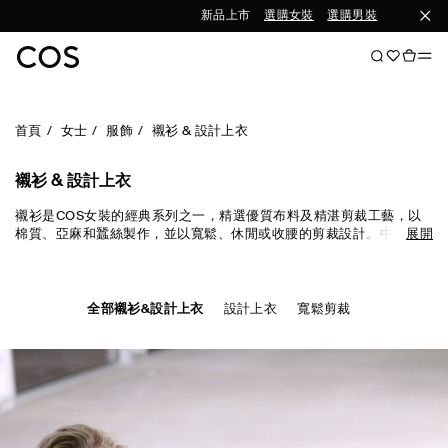
新品上市
選購女裝
選購男裝
首頁
女士
服飾
襯衫 & 設計上衣
襯衫 & 設計上衣
襯衫是COS女裝的經典系列之一，精選優質布料及精湛剪裁工藝，以
棉質、亞麻和蠶絲製作，並以寬鬆、休閒或收腰的剪裁設計。中性色
展開
調適合不同季節穿搭，而流行色彩及時尚印花則為日常造型增加活
力。
全部襯衫&設計上衣
設計上衣
寬鬆剪裁