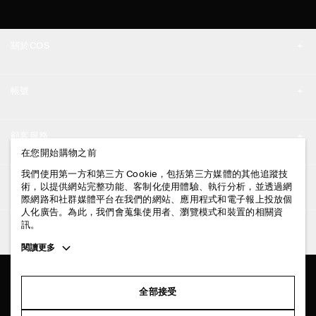
關於COS
品牌精神
帳號
工作機會
我的帳號
新聞中心
顧客服務
登入 / 註冊
在您開始購物之前
門市資訊
聯絡我們
我們使用第一方和第三方 Cookie，包括第三方媒體的其他追蹤技
法律資訊
術，以提供網站完整功能、客制化使用體驗、執行分析，並透過網
配送說明
際網路和社群媒體平台在我們的網站、應用程式和電子報上投放個
人化廣告。為此，我們會蒐集使用者、瀏覽模式和裝置的相關資
隱私權政策
付款說明
訊。
追蹤COS
條款與細則
Toggle
閱讀更多
退貨及退款說明
more
FACEBOOK
服務條款
cookie
常見問題
information
INSTAGRAM
全部接受
網站COOKIE政策
商品保養指南
PINTEREST