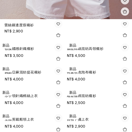
蕾絲鑲邊度假襯衫
NT$ 2,900
新品
新品
收腰縐感針織襯衫
條紋棉絲混紡高領襯衫
NT$ 3,500
NT$ 4,500
新品
新品
圓點亞麻混紡提花襯衫
荷葉領泡泡布襯衫
NT$ 4,000
NT$ 4,000
新品
新品
水手領針織棉絲上衣
雕塑袖棉混紡襯衫
NT$ 4,000
NT$ 2,500
新品
新品
立體剪裁船領上衣
百褶下擺上衣
NT$ 4,000
NT$ 2,900