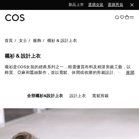
新品上市
選購女裝
選購男裝
首頁
女士
服飾
襯衫 & 設計上衣
襯衫 & 設計上衣
襯衫是COS女裝的經典系列之一，精選優質布料及精湛剪裁工藝，以
棉質、亞麻和蠶絲製作，並以寬鬆、休閒或收腰的剪裁設計。中性色
展開
調適合不同季節穿搭，而流行色彩及時尚印花則為日常造型增加活
力。
全部襯衫&設計上衣
設計上衣
寬鬆剪裁