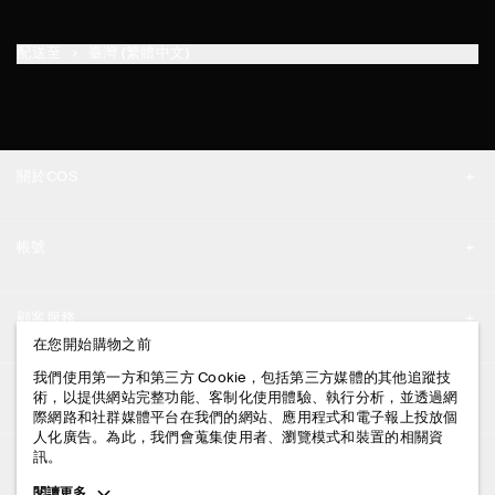
配送至
臺灣 (繁體中文)
關於COS
品牌精神
帳號
工作機會
我的帳號
新聞中心
顧客服務
登入 / 註冊
在您開始購物之前
門市資訊
聯絡我們
我們使用第一方和第三方 Cookie，包括第三方媒體的其他追蹤技
法律資訊
術，以提供網站完整功能、客制化使用體驗、執行分析，並透過網
配送說明
際網路和社群媒體平台在我們的網站、應用程式和電子報上投放個
人化廣告。為此，我們會蒐集使用者、瀏覽模式和裝置的相關資
隱私權政策
付款說明
訊。
追蹤COS
條款與細則
Toggle
閱讀更多