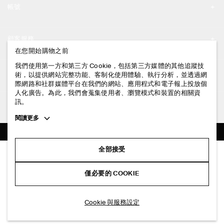
帳號
工作機會
我的帳號
新聞中心
顧客服務
登入 / 註冊
在您開始購物之前
門市資訊
聯絡我們
我們使用第一方和第三方 Cookie，包括第三方媒體的其他追蹤技
法律資訊
術，以提供網站完整功能、客制化使用體驗、執行分析，並透過網
配送說明
際網路和社群媒體平台在我們的網站、應用程式和電子報上投放個
人化廣告。為此，我們會蒐集使用者、瀏覽模式和裝置的相關資
隱私權政策
付款說明
訊。
追蹤COS
條款與細則
Toggle
閱讀更多
退貨及退款說明
more
FACEBOOK
服務條款
cookie
常見問題
information
INSTAGRAM
全部接受
網站COOKIE政策
弧形下擺亞麻襯衫
商品保養指南
NT$ 3,500
PINTEREST
COOKIE 與服務設定
僅必要的 COOKIE
海軍藍
尺碼指南
TIKTOK
版型指南
加入購物車
Cookie 與服務設定
SPOTIFY
訂閱電子郵件