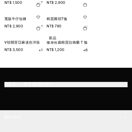
NT$ 1,500
NT$ 2,900
+17
寬版牛仔短褲
棉質圓領T恤
NT$ 2,900
NT$ 790
+1
+9
新品
V領開背亞麻迷你洋裝
修身剪裁棉質拉格蘭 T 恤
NT$ 3,500
NT$ 1,200
+1
+6
配送至
臺灣 (繁體中文)
關於COS
品牌精神