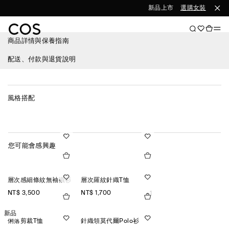
新品上市
選購女裝
選購
商品詳情與保養指南
配送、付款與退貨說明
風格搭配
您可能會感興趣
層次感細條紋無袖襯衫
層次羅紋針織T恤
NT$ 3,500
NT$ 1,700
+1
新品
俐落剪裁T恤
針織領莫代爾Polo衫