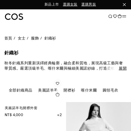
新品上市
選購女裝
選購男裝
首頁
女士
服飾
針織衫
針織衫
秋冬針織系列重新演繹經典輪廓，融合柔和質地，展現高級工藝與奢
華質感。嚴選頂級羊毛、喀什米爾與極細美麗諾紗線，打造柔軟舒適
展開
的穿著體驗。針織衫、開襟外套、輕盈上衣與洋裝，皆是換季造型的
百搭選擇。
全部針織商品
美麗諾羊毛
開襟衫
喀什米爾
圓領毛衣
背
美麗諾羊毛開襟外套
NT$ 4,000
+2