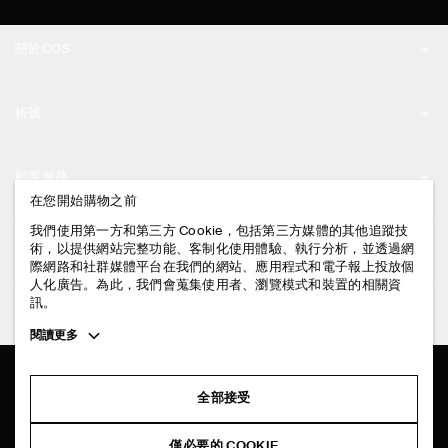
關於COS
品牌精神
帳號
工作機會
我的帳號
新聞中心
顧客服務
登入 / 註冊
在您開始購物之前
門市資訊
聯絡我們
我們使用第一方和第三方 Cookie，包括第三方媒體的其他追蹤技
法律資訊
術，以提供網站完整功能、客制化使用體驗、執行分析，並透過網
配送說明
際網路和社群媒體平台在我們的網站、應用程式和電子報上投放個
人化廣告。為此，我們會蒐集使用者、瀏覽模式和裝置的相關資
隱私權政策
付款說明
訊。
追蹤COS
條款與細則
Toggle
閱讀更多
退貨及退款說明
more
FACEBOOK
服務條款
cookie
常見問題
information
INSTAGRAM
全部接受
網站COOKIE政策
商品保養指南
PINTEREST
COOKIE 與服務設定
僅必要的 COOKIE