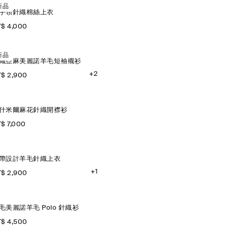
新品
手領針織棉絲上衣
$ 4,000
新品
織亞麻美麗諾羊毛短袖襯衫
+2
$ 2,900
什米爾麻花針織開襟衫
$ 7,000
帶設計羊毛針織上衣
+1
$ 2,900
毛美麗諾羊毛 Polo 針織衫
$ 4,500