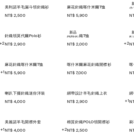
美利諾羊毛漏斗領針織衫
麻花針織喀什米爾T恤
水
NT$ 2,500
NT$ 5,900
NT
新品
針織領莫代爾Polo衫
純棉針織T恤
針
+2
+2
NT$ 2,900
NT$ 2,000
NT
麻花針織喀什米爾T恤
喀什米爾麻花針織開襟衫
喀
+1
NT$ 5,900
NT$ 7,000
NT
喇叭下擺針織迷你洋裝
綁帶設計羊毛針織上衣
綁
+1
NT$ 4,000
NT$ 2,900
NT
美麗諾羊毛開襟外套
棉質針織POLO領開襟衫
刷
+1
+2
NT$ 4,000
NT$ 2,500
NT