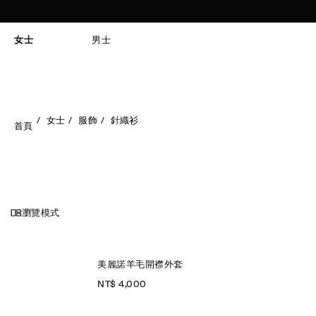
女士
男士
女士
服飾
針織衫
首頁
瀏覽模式
美麗諾羊毛開襟外套
NT$ 4,000