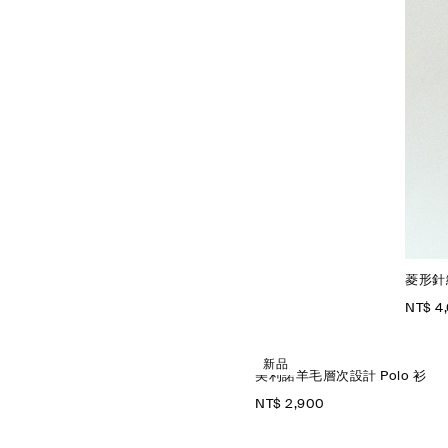
菱形針
NT$ 4
新品
美利諾羊毛層次設計 Polo 衫
NT$ 2,900