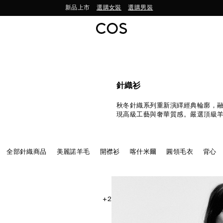
立即訂閱，首筆訂單尊享 9 折
針織衫
秋冬針織系列重新演繹經典輪廓，
現高級工藝與奢華質感。嚴選頂級
極細美麗諾紗線，打造柔軟舒適的
衫、開襟外套、輕盈上衣與洋裝，
搭選擇。
全部針織商品
美麗諾羊毛
開襟衫
喀什米爾
圓領毛衣
背心
+2