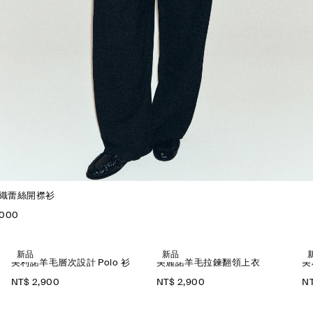
織蕾絲開襟衫
,000
新品
新品
美利諾羊毛層次設計 Polo 衫
美麗諾羊毛拉鍊翻領上衣
美
NT$ 2,900
NT$ 2,900
NT