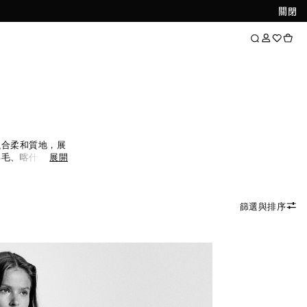
關閉
融合柔和質地，展
羊毛、喀什米爾與
展開
穿著體驗。針織
皆是換季造型的百
篩選與排序