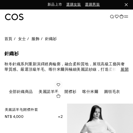
新品上市
選購女裝
選購男裝
首頁
女士
服飾
針織衫
針織衫
秋冬針織系列重新演繹經典輪廓，融合柔和質地，展現高級工藝與奢
華質感。嚴選頂級羊毛、喀什米爾與極細美麗諾紗線，打造柔軟舒適
展開
的穿著體驗。針織衫、開襟外套、輕盈上衣與洋裝，皆是換季造型的
百搭選擇。
全部針織商品
美麗諾羊毛
開襟衫
喀什米爾
圓領毛衣
背
美麗諾羊毛開襟外套
NT$ 4,000
+2