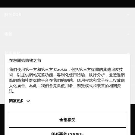
關於COS
品牌精神
帳號
工作機會
我的帳號
新聞中心
顧客服務
登入 / 註冊
在您開始購物之前
門市資訊
聯絡我們
我們使用第一方和第三方 Cookie，包括第三方媒體的其他追蹤技
法律資訊
術，以提供網站完整功能、客制化使用體驗、執行分析，並透過網
配送說明
際網路和社群媒體平台在我們的網站、應用程式和電子報上投放個
人化廣告。為此，我們會蒐集使用者、瀏覽模式和裝置的相關資
隱私權政策
付款說明
訊。
追蹤COS
條款與細則
Toggle
閱讀更多
退貨及退款說明
more
FACEBOOK
服務條款
cookie
常見問題
information
INSTAGRAM
全部接受
網站COOKIE政策
商品保養指南
PINTEREST
COOKIE 與服務設定
僅必要的 COOKIE