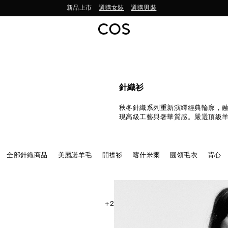
立即訂閱，首筆訂單尊享 9 折
針織衫
秋冬針織系列重新演繹經典輪廓，
現高級工藝與奢華質感。嚴選頂級
極細美麗諾紗線，打造柔軟舒適的
衫、開襟外套、輕盈上衣與洋裝，
搭選擇。
全部針織商品
美麗諾羊毛
開襟衫
喀什米爾
圓領毛衣
背心
+2