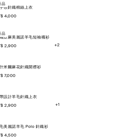
新品
手領針織棉絲上衣
$ 4,000
新品
織亞麻美麗諾羊毛短袖襯衫
+2
$ 2,900
什米爾麻花針織開襟衫
$ 7,000
帶設計羊毛針織上衣
+1
$ 2,900
毛美麗諾羊毛 Polo 針織衫
$ 4,500