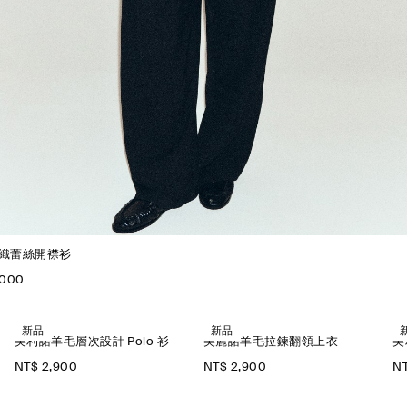
織蕾絲開襟衫
,000
新品
新品
美利諾羊毛層次設計 Polo 衫
美麗諾羊毛拉鍊翻領上衣
美
NT$ 2,900
NT$ 2,900
NT