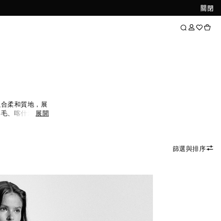
關閉
融合柔和質地，展
羊毛、喀什米爾與
展開
穿著體驗。針織
皆是換季造型的百
篩選與排序