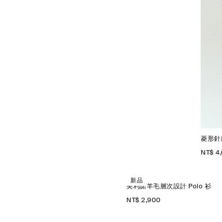
菱形針
NT$ 4
新品
美利諾羊毛層次設計 Polo 衫
NT$ 2,900