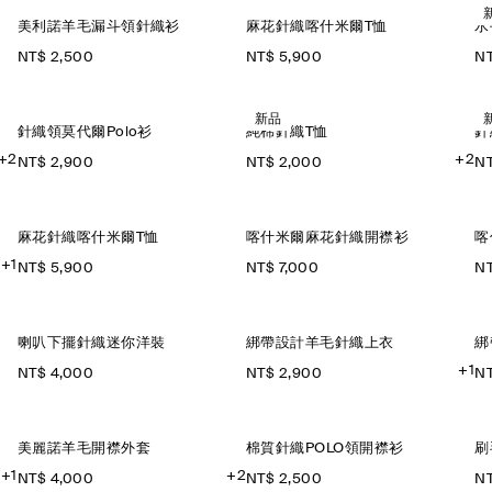
美利諾羊毛漏斗領針織衫
麻花針織喀什米爾T恤
水
NT$ 2,500
NT$ 5,900
NT
新品
針織領莫代爾Polo衫
純棉針織T恤
針
+2
+2
NT$ 2,900
NT$ 2,000
NT
麻花針織喀什米爾T恤
喀什米爾麻花針織開襟衫
喀
+1
NT$ 5,900
NT$ 7,000
NT
喇叭下擺針織迷你洋裝
綁帶設計羊毛針織上衣
綁
+1
NT$ 4,000
NT$ 2,900
NT
美麗諾羊毛開襟外套
棉質針織POLO領開襟衫
刷
+1
+2
NT$ 4,000
NT$ 2,500
NT