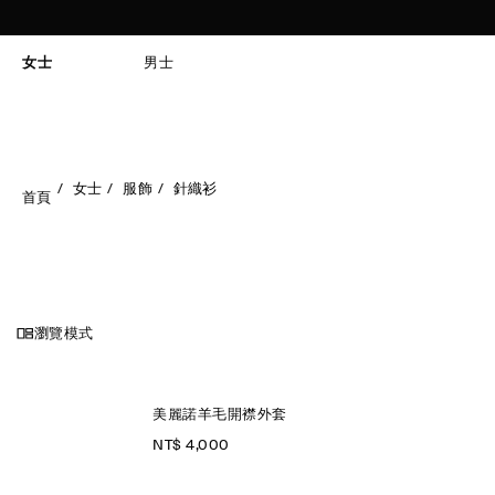
女士
男士
女士
服飾
針織衫
首頁
瀏覽模式
美麗諾羊毛開襟外套
NT$ 4,000