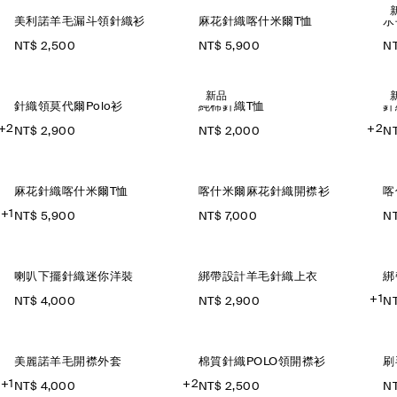
美利諾羊毛漏斗領針織衫
麻花針織喀什米爾T恤
水
NT$ 2,500
NT$ 5,900
NT
新品
針織領莫代爾Polo衫
純棉針織T恤
針
+2
+2
NT$ 2,900
NT$ 2,000
NT
麻花針織喀什米爾T恤
喀什米爾麻花針織開襟衫
喀
+1
NT$ 5,900
NT$ 7,000
NT
喇叭下擺針織迷你洋裝
綁帶設計羊毛針織上衣
綁
+1
NT$ 4,000
NT$ 2,900
NT
美麗諾羊毛開襟外套
棉質針織POLO領開襟衫
刷
+1
+2
NT$ 4,000
NT$ 2,500
NT