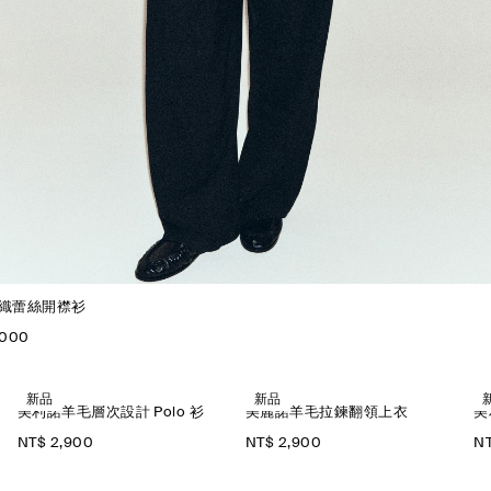
織蕾絲開襟衫
,000
新品
新品
美利諾羊毛層次設計 Polo 衫
美麗諾羊毛拉鍊翻領上衣
美
NT$ 2,900
NT$ 2,900
NT