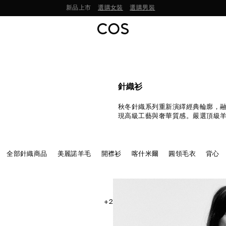
立即訂閱，首筆訂單尊享 9 折
針織衫
秋冬針織系列重新演繹經典輪廓，
現高級工藝與奢華質感。嚴選頂級
極細美麗諾紗線，打造柔軟舒適的
衫、開襟外套、輕盈上衣與洋裝，
搭選擇。
全部針織商品
美麗諾羊毛
開襟衫
喀什米爾
圓領毛衣
背心
+2