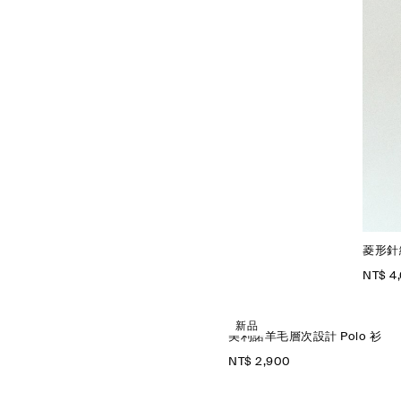
菱形針
NT$ 4
新品
美利諾羊毛層次設計 Polo 衫
NT$ 2,900