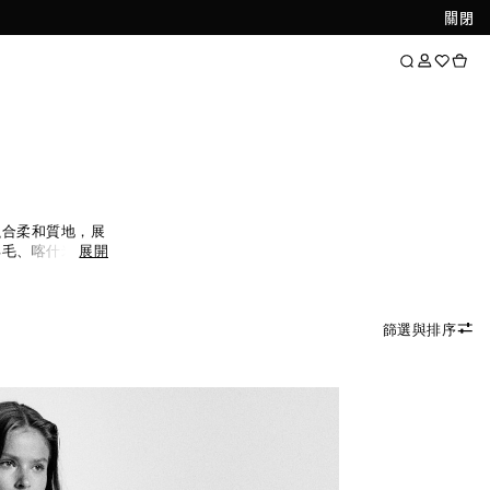
關閉
融合柔和質地，展
羊毛、喀什米爾與
展開
穿著體驗。針織
皆是換季造型的百
篩選與排序