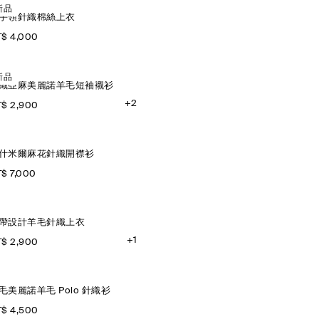
新品
手領針織棉絲上衣
$ 4,000
新品
織亞麻美麗諾羊毛短袖襯衫
+2
$ 2,900
什米爾麻花針織開襟衫
$ 7,000
帶設計羊毛針織上衣
+1
$ 2,900
毛美麗諾羊毛 Polo 針織衫
$ 4,500