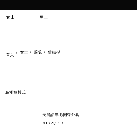
女士
男士
女士
服飾
針織衫
首頁
瀏覽模式
美麗諾羊毛開襟外套
NT$ 4,000