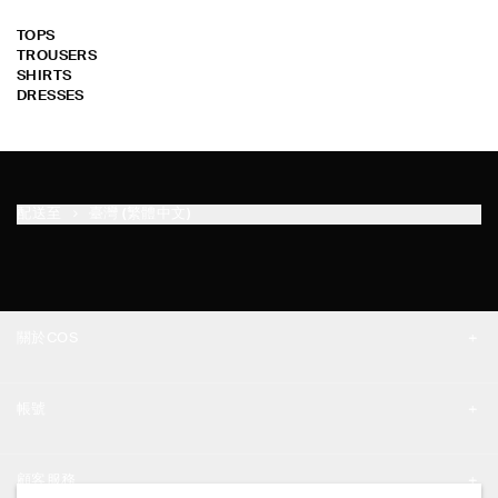
TOPS
TROUSERS
SHIRTS
DRESSES
配送至
臺灣 (繁體中文)
關於COS
品牌精神
帳號
工作機會
我的帳號
新聞中心
顧客服務